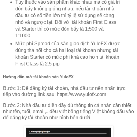
Tùy thuộc vào sản phẩm khác nhau mà có giá trị
đòn bẩy không giống nhau, nếu tài khoản nhà
đầu tư có số tiền lớn thì tỷ lệ sử dụng sẽ càng
nhỏ và ngược lại. Đối với tài khoản First Class
và Starter thì có mức đòn bẩy là 1:500 và
1:1000.
Mức phí Spread của sàn giao dịch YuloFX dược
dùng thả nổi cho cả hai loại tài khoản nhưng tài
khoản Starter có mức phí khá cao hơn tài khoản
First Class là 2.5 pip
Hướng dẫn mở tài khoản sàn YuloFX
Bước 1: Để đăng ký tài khoản, nhà đầu tư nên nhấn trực
tiếp vào đường link sau: https://www.yulofx.com
Bước 2: Nhà đầu tư điền đầy đủ thông tin cá nhân cần thiết
như tên, tuổi, email,.. đều viết bằng tiếng Việt không dấu vào
để đăng ký tài khoản như hình bên dưới