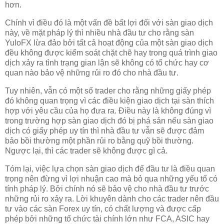
hơn.
Chính vì điều đó là một vấn đề bất lợi đối với sàn giao dịch
này, về mặt pháp lý thì nhiều nhà đầu tư cho rằng sàn
YuloFX lừa đảo bởi tất cả hoạt động của một sàn giao dịch
đều không được kiểm soát chặt chẽ hay trong quá trình giao
dịch xảy ra tình trạng gian lận sẽ không có tổ chức hay cơ
quan nào bảo vệ những rủi ro đó cho nhà đầu tư.
Tuy nhiên, vẫn có một số trader cho rằng những giấy phép
đó không quan trọng vì các điều kiện giao dịch tại sàn thích
hợp với yêu cầu của họ đưa ra. Điều này là không đúng vì
trong trường hợp sàn giao dịch đó bị phá sản nếu sàn giao
dịch có giấy phép uy tín thì nhà đầu tư vẫn sẽ được đảm
bảo bồi thường một phần rủi ro bằng quỹ bồi thường.
Ngược lại, thì các trader sẽ không được gì cả.
Tóm lại, việc lựa chọn sàn giao dịch để đầu tư là điều quan
trọng nên đừng vì lợi nhuận cao mà bỏ qua những yếu tố có
tính pháp lý. Bởi chính nó sẽ bảo vệ cho nhà đầu tư trước
những rủi ro xảy ra. Lời khuyên dành cho các trader nên đầu
tư vào các sàn Forex uy tín, có chất lượng và được cấp
phép bởi những tổ chức tài chính lớn như FCA, ASIC hay