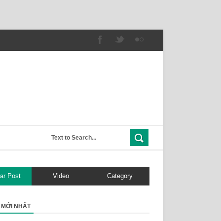
ar Post
Video
Category
T MỚI NHẤT