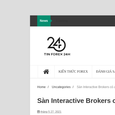
News
Loading...
KIẾN THỨC FOREX
ĐÁNH GIÁ 
Home
/
Uncategories
/
Sàn Interactive Brokers có
Sàn Interactive Brokers
tháng 5 27, 2021