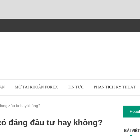
SÀN
MỞ TÀI KHOẢN FOREX
TIN TỨC
PHÂN TÍCH KỸ THUẬT
 đáng đầu tư hay không?
Popul
 có đáng đầu tư hay không?
BÀI VIẾ